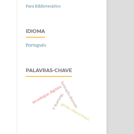
Para Bibliotecários
IDIOMA
Português
PALAVRAS-CHAVE
formação docente.
tecnologias digitais;
e-learning;
gestão educacional;