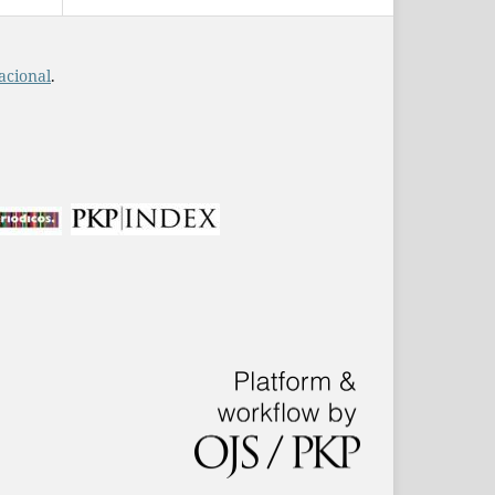
acional
.